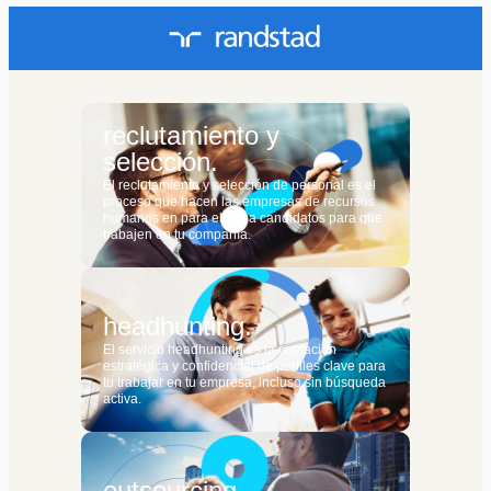
reclutamiento y
selección.
El reclutamiento y selección de personal es el
proceso que hacen las empresas de recursos
humanos en para elegir a candidatos para que
trabajen en tu compañía.
headhunting.
El servicio headhunting es la captación
estratégica y confidencial de perfiles clave para
tu trabajar en tu empresa, incluso sin búsqueda
activa.
outsourcing.