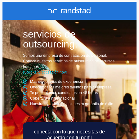
servicios de
outsourcing.
Somos una empresa de contratación de personal.
Conoce nuestros servicios de outsourcing de recursos
humanos.
¡Solicita tu cotización hoy!
Más de 60 años de experiencia
Ofrecemos los mejores talentos para tu empresa
Te presentamos candidatos en 48 horas
Cobertura a nivel nacional
Nuestra metodología es nuestra garantía de éxito
conecta con lo que necesitas de
acuerdo con tu perfil