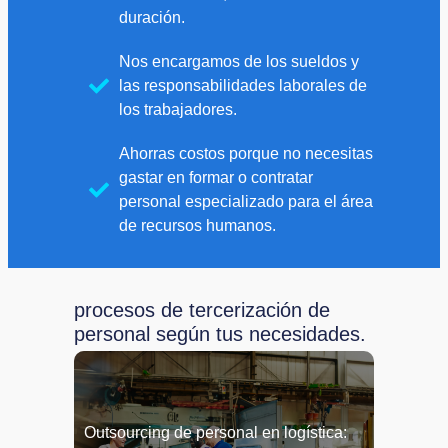
duración.​​
Nos encargamos de los sueldos y
las responsabilidades laborales de
los trabajadores.​
Ahorras costos porque no necesitas
gastar en formar o contratar
personal especializado para el área
de recursos humanos.​
procesos de tercerización de
personal según tus necesidades.
Outsourcing de personal en logística: